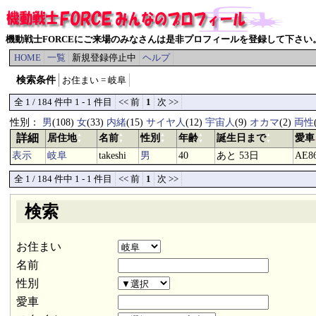
機動戦士FORCEにご来場のみなさんは是非プロフィールを登録して下さい
HOME
一覧
新規登録停止中
ヘルプ
検索条件
お住まい = 岐阜
全 1 / 184 件中 1 - 1 件目
<< 前
1
次 >>
性別：
男
(108)
女
(33)
内緒
(15)
サイヤ人
(12)
宇宙人
(9)
オカマ
(2)
両性
詳細
▲
▲
▲
▲
▲
居住地
名前
性別
年齢
誕生日まで
愛車
▼
▼
▼
▼
▼
表示
岐阜
takeshi
男
40
あと 53日
AE
全 1 / 184 件中 1 - 1 件目
<< 前
1
次 >>
検索
お住まい
名前
性別
愛車