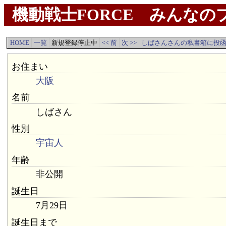
機動戦士FORCE みんなのプ
HOME
一覧
新規登録停止中
<< 前
次 >>
しばさんさんの私書箱に投
お住まい
大阪
名前
しばさん
性別
宇宙人
年齢
非公開
誕生日
7月29日
誕生日まで