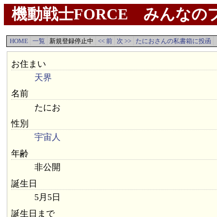
機動戦士FORCE みんなのプ
HOME
一覧
新規登録停止中
<< 前
次 >>
たにおさんの私書箱に投函
お住まい
天界
名前
たにお
性別
宇宙人
年齢
非公開
誕生日
5月5日
誕生日まで