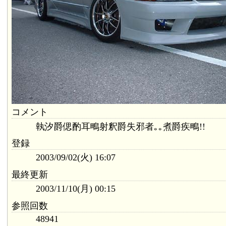
コメント
執汐爵偲酌耳鴫射釈爵失邪者｡｡煮爵疾鴫!!
登録
2003/09/02(火) 16:07
最終更新
2003/11/10(月) 00:15
参照回数
48941