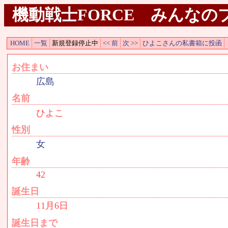
機動戦士FORCE みんなのプ
HOME
一覧
新規登録停止中
<< 前
次 >>
ひよこさんの私書箱に投函
お住まい
広島
名前
ひよこ
性別
女
年齢
42
誕生日
11月6日
誕生日まで