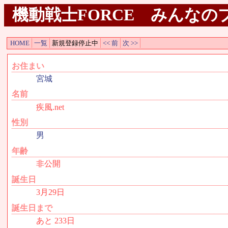
機動戦士FORCE みんなのプロ
HOME
一覧
新規登録停止中
<< 前
次 >>
お住まい
宮城
名前
疾風.net
性別
男
年齢
非公開
誕生日
3月29日
誕生日まで
あと 233日