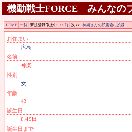
機動戦士FORCE みんなのプ
HOME
一覧
新規登録停止中
<< 前
次 >>
神楽さんの私書箱に投函
お住まい
広島
名前
神楽
性別
女
年齢
42
誕生日
8月9日
誕生日まで