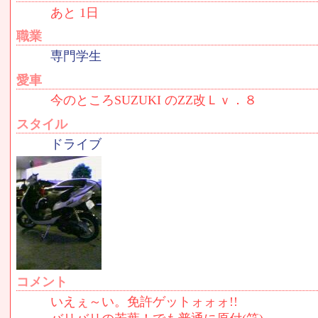
あと 1日
職業
専門学生
愛車
今のところSUZUKI のZZ改Ｌｖ．８
スタイル
ドライブ
コメント
いえぇ～い。免許ゲットォォォ!!