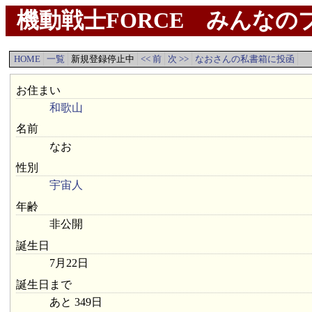
機動戦士FORCE みんなのプ
HOME
一覧
新規登録停止中
<< 前
次 >>
なおさんの私書箱に投函
お住まい
和歌山
名前
なお
性別
宇宙人
年齢
非公開
誕生日
7月22日
誕生日まで
あと 349日