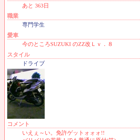
あと 363日
職業
専門学生
愛車
今のところSUZUKI のZZ改Ｌｖ．８
スタイル
ドライブ
コメント
いえぇ～い。免許ゲットォォォ!!