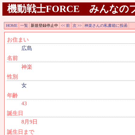
機動戦士FORCE みんなのプ
HOME
一覧
新規登録停止中
<< 前
次 >>
神楽さんの私書箱に投函
お住まい
広島
名前
神楽
性別
女
年齢
43
誕生日
8月9日
誕生日まで