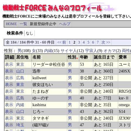
機動戦士FORCEにご来場のみなさんは是非プロフィールを登録して下さい
HOME
一覧
新規登録停止中
ヘルプ
検索条件
なし
全 184 / 184 件中 31 - 60 件目
<< 前
1
2
3
4
5
6
7
次 >>
性別：
男
(108)
女
(33)
内緒
(15)
サイヤ人
(12)
宇宙人
(9)
オカマ
(2)
両性
詳細
▲
▲
▲
▲
▲
▲
居住地
名前
性別
年齢
誕生日まで
愛車
▼
▼
▼
▼
▼
▼
表示
東京
リーダー＠松任谷
男
53
あと 165日
ユーミ
表示
山口
迅帝
男
38
あと 360日
240SX
表示
広島
kullweet
男
非公開
あと 227日
表示
東京
彼女ほちい
男
35
あと 250日
表示
東京
たまねぎ
男
非公開
あと 240日
RB2
表示
広島
ゆ～のす
男
40
あと 77日
ksr-Ⅱ
表示
内緒
kashima
男
非公開
あと 35日
omega 
表示
山口
じろ～
男
43
あと 362日
S14
表示
東京
タマネギ
男
非公開
あと 240日
JZX
表示
埼玉
(磁ｦﾅ磁)/
男
47
あと 51日
ストリ