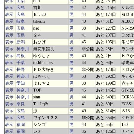
表示
山梨
hito
男
40
あと 231日
表示
広島
前川
男
42
あと 215日
シルエ
表示
広島
ＥＪ20
男
44
あと 174日
ＧＤＢ
表示
岐阜
takeshi
男
40
あと 51日
AE8
表示
広島
nao
男
38
あと 227日
NS-R5
表示
広島
２４
男
41
あと 297日
Dioだ
表示
新潟
おひげ
男
45
あと 195日
消防車
表示
神奈川
無花果館長
男
非公開
あと 28日
ランサ
表示
島根
ゆうちょ
男
40
あと 2日
ＫＰか
表示
千葉
toshifactory
男
44
あと 94日
珍走車と
表示
長野
ＦＤ大好き
男
非公開
あと 173日
ＦＤが
表示
神奈川
はちべえ
男
53
あと 292日
あかい
表示
愛知
よしお２
男
38
あと 199日
赤チャ
表示
神奈川
TOP
男
46
あと 145日
GT-R3
表示
神奈川
sinn
男
44
あと 349日
ECR33
表示
奈良
T・I~@
男
41
あと 89日
FC3S
表示
広島
涼
男
49
あと 314日
Ｓ15
表示
広島
ワインＲ３３
男
非公開
あと 354日
E-ECR
表示
福岡
シンゴ
男
43
あと 55日
180
表示
福岡
レオ
男
36
あと 126日
ナイ～(