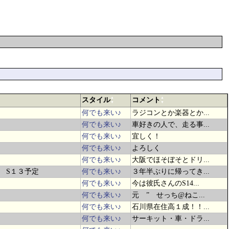
▲
▲
スタイル
コメント
▼
▼
何でも来い♪
ラジコンとか楽器とか...
何でも来い♪
車好きの人で、走る事...
何でも来い♪
宜しく！
何でも来い♪
よろしく
何でも来い♪
大阪でほそぼそとドリ...
T S１３予定
何でも来い♪
３年半ぶりに帰ってき...
何でも来い♪
今は彼氏さんのS14...
何でも来い♪
元 ” せっち@ねこ...
何でも来い♪
石川県在住高１成！！...
何でも来い♪
サーキット・車・ドラ...