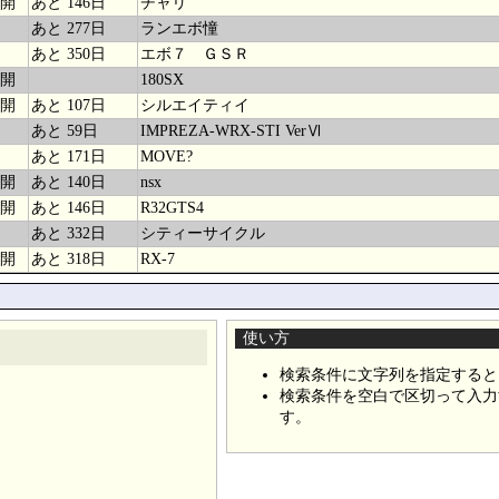
開
あと 146日
チャリ
あと 277日
ランエボ憧
あと 350日
エボ７ ＧＳＲ
開
180SX
開
あと 107日
シルエイティイ
あと 59日
IMPREZA-WRX-STI VerⅥ
あと 171日
MOVE?
開
あと 140日
nsx
開
あと 146日
R32GTS4
あと 332日
シティーサイクル
開
あと 318日
RX-7
使い方
検索条件に文字列を指定すると
検索条件を空白で区切って入力
す。