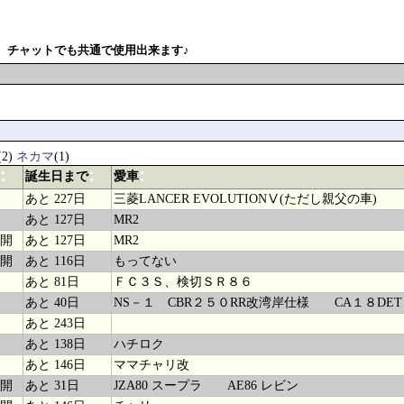
。チャットでも共通で使用出来ます♪
(2)
ネカマ
(1)
▲
▲
▲
誕生日まで
愛車
▼
▼
▼
あと 227日
三菱LANCER EVOLUTIONⅤ(ただし親父の車)
あと 127日
MR2
開
あと 127日
MR2
開
あと 116日
もってない
あと 81日
ＦＣ３Ｓ、検切ＳＲ８６
あと 40日
NS－１ CBR２５０RR改湾岸仕様 CA１８DE
あと 243日
あと 138日
ハチロク
あと 146日
ママチャリ改
開
あと 31日
JZA80 スープラ AE86 レビン