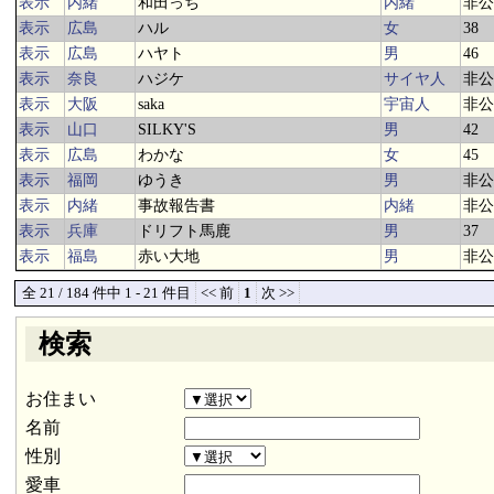
表示
内緒
和田っち
内緒
非公
表示
広島
ハル
女
38
表示
広島
ハヤト
男
46
表示
奈良
ハジケ
サイヤ人
非公
表示
大阪
saka
宇宙人
非公
表示
山口
SILKY'S
男
42
表示
広島
わかな
女
45
表示
福岡
ゆうき
男
非公
表示
内緒
事故報告書
内緒
非公
表示
兵庫
ドリフト馬鹿
男
37
表示
福島
赤い大地
男
非公
全 21 / 184 件中 1 - 21 件目
<< 前
1
次 >>
検索
お住まい
名前
性別
愛車