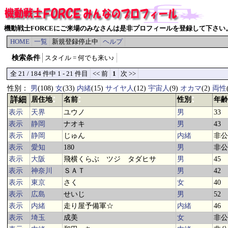
機動戦士FORCEにご来場のみなさんは是非プロフィールを登録して下さい
HOME
一覧
新規登録停止中
ヘルプ
検索条件
スタイル = 何でも来い♪
全 21 / 184 件中 1 - 21 件目
<< 前
1
次 >>
性別：
男
(108)
女
(33)
内緒
(15)
サイヤ人
(12)
宇宙人
(9)
オカマ
(2)
両性
詳細
▲
▲
▲
居住地
名前
性別
年齢
▼
▼
▼
表示
天界
ユウノ
男
33
表示
静岡
ナオキ
男
43
表示
静岡
じゅん
内緒
非公
表示
愛知
180
男
非公
表示
大阪
飛横くらぶ ツジ タダヒサ
男
45
表示
神奈川
ＳＡＴ
男
42
表示
東京
さく
女
40
表示
広島
せいじ
男
52
表示
内緒
走り屋予備軍☆
内緒
46
表示
埼玉
成美
女
非公